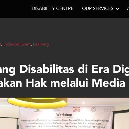
DISABILITY CENTRE
OUR SERVICES
t
,
Inclusion Event
,
Learning
g Disabilitas di Era Dig
kan Hak melalui Media 