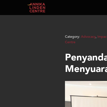
Skip to main content
Category:
Advocacy
,
Impac
Centre
Penyandan
Menyuara