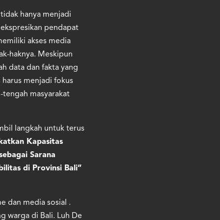
 tidak hanya menjadi
ngekspresikan pendapat
emiliki akses media
ak-haknya. Meskipun
ah data dan fakta yang
harus menjadi fokus
h-tengah masyarakat
mbil langkah untuk terus
atkan Kapasitas
sebagai Sarana
tas di Provinsi Bali”
 dan media sosial .
g warga di Bali. Luh De