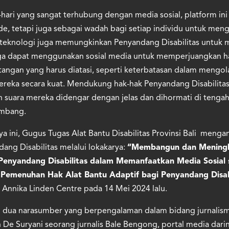
hari yang sangat terhubung dengan media sosial, platform ini
de, tetapi juga sebagai wadah bagi setiap individu untuk me
eknologi juga memungkinkan Penyandang Disabilitas untuk m
ga dapat menggunakan sosial media untuk memperjuangkan h
tangan yang harus diatasi, seperti keterbatasan dalam mengol
ka secara kuat. Mendukung hak-hak Penyandang Disabilitas 
 suara mereka didengar dengan jelas dan dihormati di tenga
embang.
a ini, Gugus Tugas Alat Bantu Disabilitas Provinsi Bali menga
ng Disabilitas melalui lokakarya:
“Membangun dan Meningk
enyandang Disabilitas dalam Memanfaatkan Media Sosial 
emenuhan Hak Alat Bantu Adaptif bagi Penyandang Disabili
 Annika Linden Centre pada 14 Mei 2024 lalu.
n dua narasumber yang berpengalaman dalam bidang jurnalisme
 De Suryani seorang jurnalis Bale Bengong, portal media darin